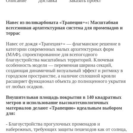
Описание
Доставка
Заказать проект
Навес из поликарбоната «Трапеция+»: Масштабная
всесезонная архитектурная система для променадов и
террас
Навес от дождя «Трапеция+» — флагманское решение в
категории современных малых архитектурных форм
(МАФ), спроектированное для всепогодного
благоустройства масштабных территорий. Ключевая
особенность модели — переменная ширина секций,
создающая динамичный визуальный эффект и ритмику в
городском пространстве, а наличие сплошной кровли
расширяет функционал объекта до полноценного укрытия
от любых осадков.
Внушительная площадь покрытия в 140 квадратных
метров и использование высокотехнологичных
материалов делают «Трапецию» идеальным выбором
для:
- Благоустройства прогулочных променадов и
набережных, требующих защиты пешеходов как от солнца,