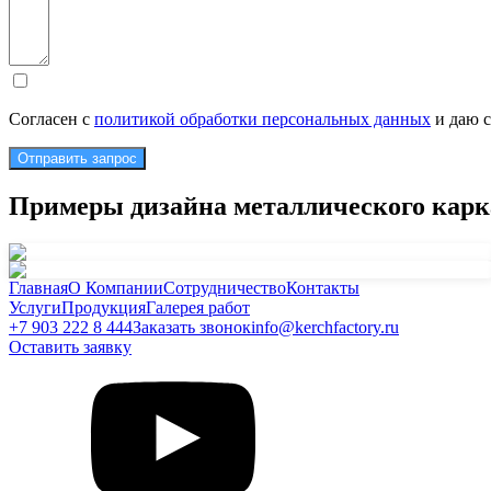
Согласен с
политикой обработки персональных данных
и даю 
Отправить запрос
Примеры дизайна металлического карка
Главная
О Компании
Сотрудничество
Контакты
Услуги
Продукция
Галерея работ
+7 903 222 8 444
Заказать звонок
info@kerchfactory.ru
Оставить заявку