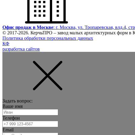
Офис продаж в Москве
: г. Москва, ул. Тропаревская, влд.4, ст
© 2017-
2026
. КерчьПРО – завод малых архитектурных форм в
Политика обработки персональных данных
КФ
разработка сайтов
Задать вопрос:
Ваше имя
Телефон
Email