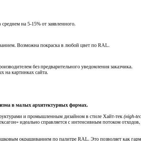
среднем на 5-15% от заявленного.
ванием. Возможна покраска в любой цвет по RAL.
оизводителем без предварительного уведомления заказчика.
ых на картинках сайта.
лизма в малых архитектурных формах.
труктурами и промышленным дизайном в стиле Хайт-тек
(нigh-
t
ec
ексагон» идеально справляется с интенсивным потоком отходов, 
ошковым окрашиванием по палитре RAL. Это позволяет как гарм